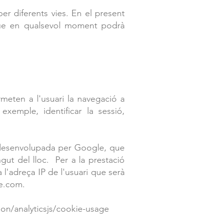
per diferents vies. En el present
i que en qualsevol moment podrà
meten a l'usuari la navegació a
exemple, identificar la sessió,
eb desenvolupada per Google, que
gut del lloc. Per a la prestació
 l'adreça IP de l'usuari que serà
le.com.
ion/analyticsjs/cookie-usage