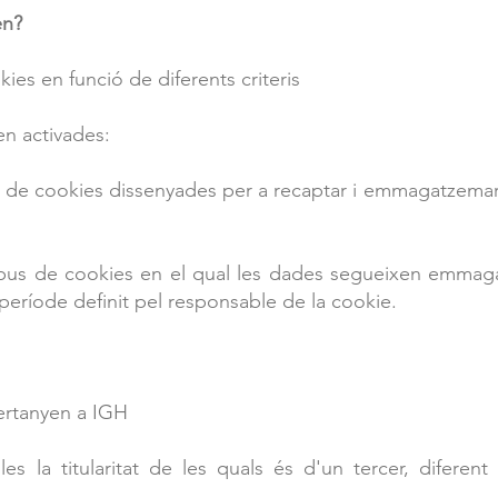
en?
ies en funció de diferents criteris
n activades:
s de cookies dissenyades per a recaptar i emmagatzemar
pus de cookies en el qual les dades segueixen emmaga
 període definit pel responsable de la cookie.
ertanyen a IGH
s la titularitat de les quals és d'un tercer, diferent