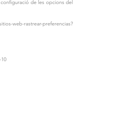
a configuració de les opcions del
sitios-web-rastrear-preferencias?
-10