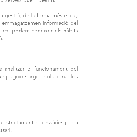
o serveis que li oferim.
a gestió, de la forma més eficaç
i/o emmagatzemen informació del
lles, podem conèixer els hàbits
ó.
 a analitzar el funcionament del
e puguin sorgir i solucionar-los
.
in estrictament necessàries per a
atari.