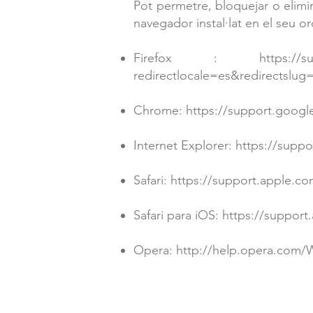
Pot permetre, bloquejar o elimin
navegador instal·lat en el seu or
Firefox :
https://s
redirectlocale=es&redirectslug=h
Chrome:
https://support.goog
Internet Explorer:
https://supp
Safari:
https://support.apple.c
Safari para iOS:
https://support
Opera:
http://help.opera.com/