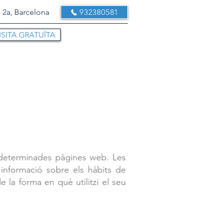
 2a, Barcelona
932380581
ISITA GRATUÏTA
a determinades pàgines web. Les
informació sobre els hàbits de
 la forma en què utilitzi el seu