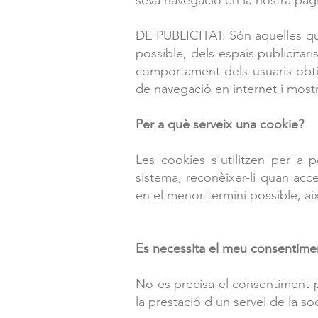
seva navegació en la nostra pàgin
​DE PUBLICITAT: Són aquelles qu
possible, dels espais publicita
comportament dels usuaris obti
de navegació en internet i mostr
Per a què serveix una cookie?
Les cookies s'utilitzen per a po
sistema, reconèixer-li quan acce
en el menor termini possible, aix
Es necessita el meu consentimen
​No es precisa el consentiment p
la prestació d'un servei de la so