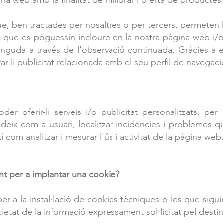
a web amb la finalitat de millorar l'oferta de productes 
e, ben tractades per nosaltres o per tercers, permeten l
ris que es poguessin incloure en la nostra pàgina web 
nguda a través de l'observació continuada. Gràcies a e
ar-li publicitat relacionada amb el seu perfil de navegaci
der oferir-li serveis i/o publicitat personalitzats, per
deix com a usuari, localitzar incidències i problemes qu
í com analitzar i mesurar l'ús i activitat de la pàgina web
t per a implantar una cookie?
er a la instal·lació de cookies tècniques o les que sigu
cietat de la informació expressament sol·licitat pel destin