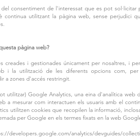
a del consentiment de l'interessat que es pot sol·licitar 
tè continua utilitzant la pàgina web, sense perjudic
s.
 aquesta pàgina web?
s creades i gestionades únicament per nosaltres, i per
 i la utilització de les diferents opcions com, per 
ir a zones d'accés restringit.
 pot utilitzar) Google Analytics, una eina d'analítica w
web a mesurar com interactuen els usuaris amb el contin
ics utilitzen cookies que recopilen la informació, inclosa
emada per Google en els termes fixats en la web Goog
ps://developers.google.com/analytics/devguides/collect