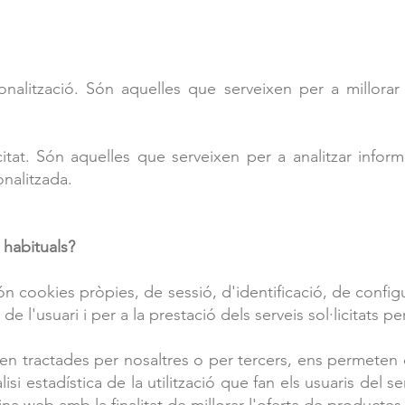
alització. Són aquelles que serveixen per a millorar el
citat. Són aquelles que serveixen per a analitzar inform
onalitzada.
 habituals?
kies pròpies, de sessió, d'identificació, de configura
de l'usuari i per a la prestació dels serveis sol·licitats pe
n tractades per nosaltres o per tercers, ens permeten q
isi estadística de la utilització que fan els usuaris del ser