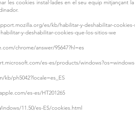
ar les cookies instal·lades en el seu equip mitjançant l
dinador.
upport.mozilla.org/es/kb/habilitar-y-deshabilitar-cookies-
abilitar-y-deshabilitar-cookies-que-los-sitios-we
le.com/chrome/answer/95647?hl=es
ort.microsoft.com/es-es/products/windows?os=windows
om/kb/ph5042?locale=es_ES
.apple.com/es-es/HT201265
Windows/11.50/es-ES/cookies.html